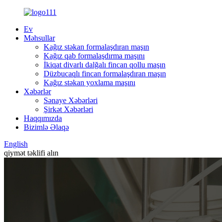
Ev
Məhsullar
Kağız stəkan formalaşdıran maşın
Kağız qab formalaşdırma maşını
İkiqat divarlı dalğalı fincan qollu maşın
Düzbucaqlı fincan formalaşdıran maşın
Kağız stəkan yoxlama maşını
Xəbərlər
Sənaye Xəbərləri
Şirkət Xəbərləri
Haqqımızda
Bizimlə Əlaqə
English
qiymət təklifi alın