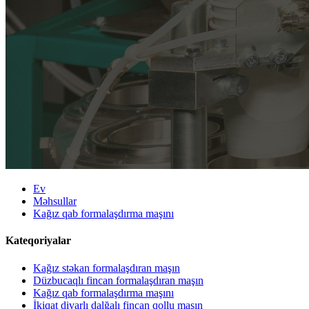
Ev
Məhsullar
Kağız qab formalaşdırma maşını
Kateqoriyalar
Kağız stəkan formalaşdıran maşın
Düzbucaqlı fincan formalaşdıran maşın
Kağız qab formalaşdırma maşını
İkiqat divarlı dalğalı fincan qollu maşın