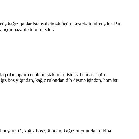
ülmüş kağız qablar istehsal etmək üçün nəzərdə tutulmuşdur. Bu
ək üçün nəzərdə tutulmuşdur.
dəq olan aparma qabları stəkanları istehsal etmək üçün
Kağız boş yığından, kağız rulondan dib deşmə işindən, həm isti
ulmuşdur. O, kağız boş yığından, kağız rulonundan dibinə