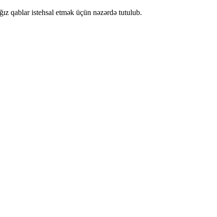
ğız qablar istehsal etmək üçün nəzərdə tutulub.