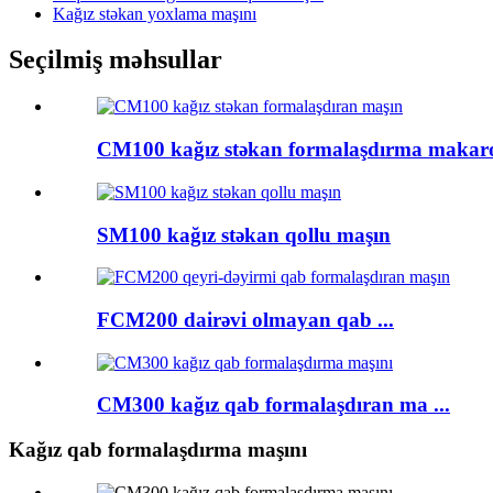
Kağız stəkan yoxlama maşını
Seçilmiş məhsullar
CM100 kağız stəkan formalaşdırma makaro
SM100 kağız stəkan qollu maşın
FCM200 dairəvi olmayan qab ...
CM300 kağız qab formalaşdıran ma ...
Kağız qab formalaşdırma maşını