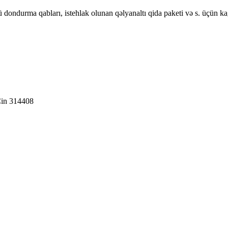
ü dondurma qabları, istehlak olunan qəlyanaltı qida paketi və s. üçün ka
Çin 314408