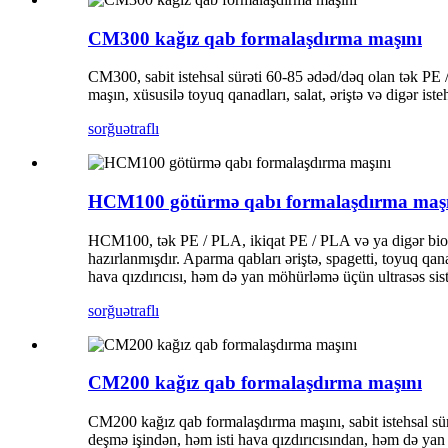
CM300 kağız qab formalaşdırma maşını
CM300, sabit istehsal sürəti 60-85 ədəd/dəq olan tək PE /
maşın, xüsusilə toyuq qanadları, salat, əriştə və digər i
sorğu
ətraflı
HCM100 götürmə qabı formalaşdırma maş
HCM100, tək PE / PLA, ikiqat PE / PLA və ya digər bioloj
hazırlanmışdır. Aparma qabları əriştə, spagetti, toyuq qan
hava qızdırıcısı, həm də yan möhürləmə üçün ultrasəs siste
sorğu
ətraflı
CM200 kağız qab formalaşdırma maşını
CM200 kağız qab formalaşdırma maşını, sabit istehsal sü
deşmə işindən, həm isti hava qızdırıcısından, həm də yan 