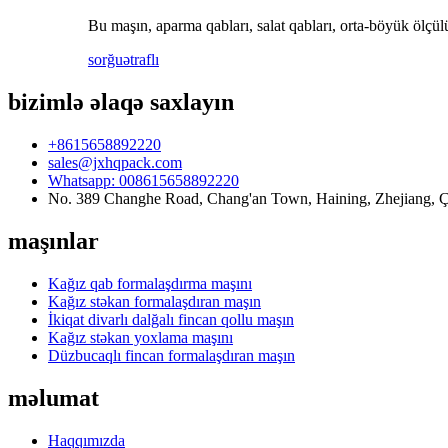
Bu maşın, aparma qabları, salat qabları, orta-böyük ölçül
sorğu
ətraflı
bizimlə əlaqə saxlayın
+8615658892220
sales@jxhqpack.com
Whatsapp: 008615658892220
No. 389 Changhe Road, Chang'an Town, Haining, Zhejiang, 
maşınlar
Kağız qab formalaşdırma maşını
Kağız stəkan formalaşdıran maşın
İkiqat divarlı dalğalı fincan qollu maşın
Kağız stəkan yoxlama maşını
Düzbucaqlı fincan formalaşdıran maşın
məlumat
Haqqımızda