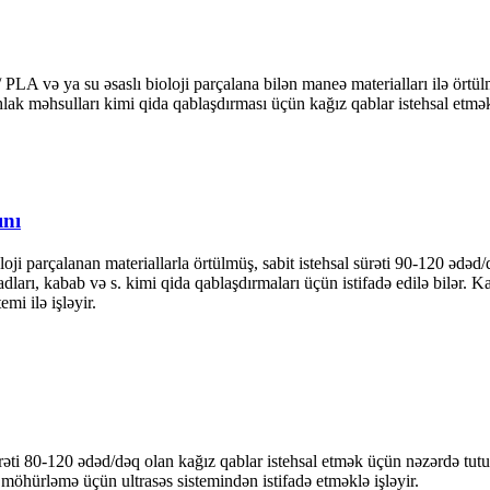
 PLA və ya su əsaslı bioloji parçalana bilən maneə materialları ilə ört
stehlak məhsulları kimi qida qablaşdırması üçün kağız qablar istehsal etm
ını
i parçalanan materiallarla örtülmüş, sabit istehsal sürəti 90-120 ədəd/
adları, kabab və s. kimi qida qablaşdırmaları üçün istifadə edilə bilər. 
mi ilə işləyir.
rəti 80-120 ədəd/dəq olan kağız qablar istehsal etmək üçün nəzərdə tut
möhürləmə üçün ultrasəs sistemindən istifadə etməklə işləyir.