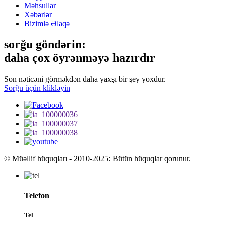
Məhsullar
Xəbərlər
Bizimlə Əlaqə
sorğu göndərin:
daha çox öyrənməyə hazırdır
Son nəticəni görməkdən daha yaxşı bir şey yoxdur.
Sorğu üçün klikləyin
© Müəllif hüquqları - 2010-2025: Bütün hüquqlar qorunur.
Telefon
Tel