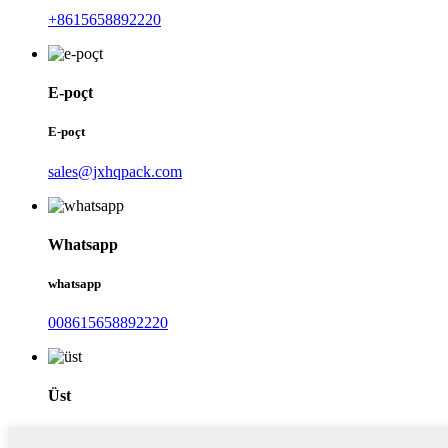
+8615658892220
E-poçt
E-poçt
sales@jxhqpack.com
Whatsapp
whatsapp
008615658892220
Üst